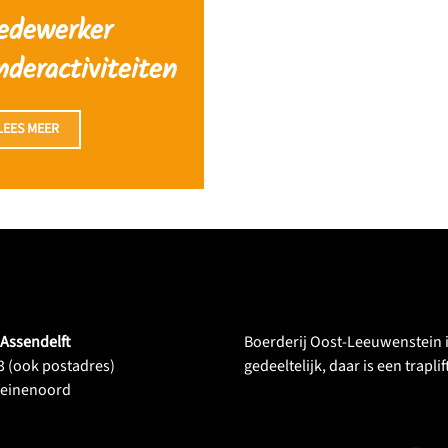
edewerker
nderactiviteiten
LEES MEER
 Assendelft
Boerderij Oost-Leeuwenstein is
 (ook postadres)
gedeeltelijk, daar is een trapli
Heinenoord