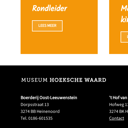
Rondleider
M
ki
LEES MEER
Boerderij Oost-Leeuwenstein
't Hof van
Dorpsstraat 13
Hofweg 13
3274 BB Heinenoord
3274 BK 
Tel. 0186-601535
Contact