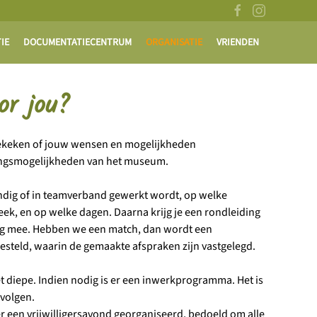
IE
DOCUMENTATIECENTRUM
ORGANISATIE
VRIENDEN
or jou?
gekeken of jouw wensen en mogelijkheden
ngsmogelijkheden van het museum.
andig of in teamverband gewerkt wordt, op welke
eek, en op welke dagen. Daarna krijg je een rondleiding
dag mee. Hebben we een match, dan wordt een
esteld, waarin de gemaakte afspraken zijn vastgelegd.
t diepe. Indien nodig is er een inwerkprogramma. Het is
 volgen.
r een vrijwilligersavond georganiseerd, bedoeld om alle