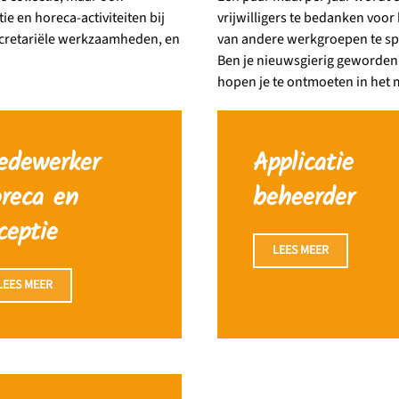
ie en horeca-activiteiten bij
vrijwilligers te bedanken voor 
secretariële werkzaamheden, en
van andere werkgroepen te sp
Ben je nieuwsgierig geworden?
hopen je te ontmoeten in het
edewerker
Applicatie
reca en
beheerder
ceptie
LEES MEER
LEES MEER