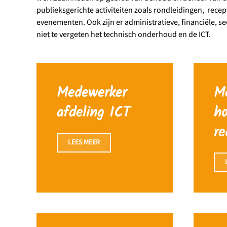
publieksgerichte activiteiten zoals rondleidingen, recept
evenementen. Ook zijn er administratieve, financiële, 
niet te vergeten het technisch onderhoud en de ICT.
Medewerker
M
afdeling ICT
ho
re
LEES MEER