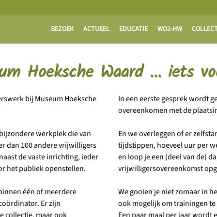
BEZOEK
ACTUEEL
EDUCATIE
WO2-HW
COLLECT
eum Hoeksche Waard ... iets vo
ligerswerk bij Museum Hoeksche
In een eerste gesprek wordt 
overeenkomen met de plaatsi
n bijzondere werkplek die van
En we overleggen of er zelfst
r dan 100 andere vrijwilligers
tijdstippen, hoeveel uur per w
ast de vaste inrichting, ieder
en loop je een (deel van de) 
r het publiek openstellen.
vrijwilligersovereenkomst opg
 binnen één of meerdere
We gooien je niet zomaar in he
ördinator. Er zijn
ook mogelijk om trainingen te
 collectie, maar ook
Een paar maal per jaar wordt e